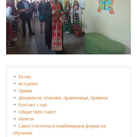
За нас
Актуално
Прием
Документи, планове, правилници, правила
Контакт с нас
Обществен съвет
Изпити
Самостоятелна и комбинирана форма на
обучение