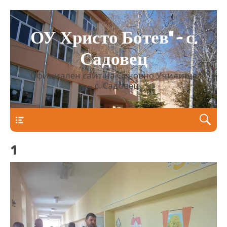
ОУ Христо Ботев" – с.
Садовец
Официален сайт на Основно Училище
– с. Садовец
Горно меню
1